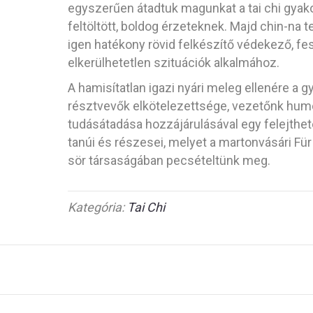
egyszerűen átadtuk magunkat a tai chi gyako
feltöltött, boldog érzeteknek. Majd chin-na 
igen hatékony rövid felkészítő védekező, fes
elkerülhetetlen szituációk alkalmához.
A hamisítatlan igazi nyári meleg ellenére a g
résztvevők elkötelezettsége, vezetőnk humo
tudásátadása hozzájárulásával egy felejthet
tanúi és részesei, melyet a martonvásári Für
sör társaságában pecsételtünk meg.
Kategória:
Tai Chi