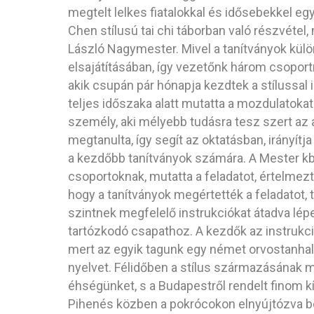
megtelt lelkes fiatalokkal és idősebekkel e
Chen stílusú tai chi táborban való részvéte
László Nagymester. Mivel a tanítványok különb
elsajátításában, így vezetőnk három csoport
akik csupán pár hónapja kezdtek a stílussal i
teljes időszaka alatt mutatta a mozdulatokat 
személy, aki mélyebb tudásra tesz szert az a
megtanulta, így segít az oktatásban, irányít
a kezdőbb tanítványok számára. A Mester kb.
csoportoknak, mutatta a feladatot, értelmez
hogy a tanítványok megértették a feladatot, 
szintnek megfelelő instrukciókat átadva lép
tartózkodó csapathoz. A kezdők az instrukci
mert az egyik tagunk egy német orvostanhallg
nyelvet. Félidőben a stílus származásának m
éhségünket, s a Budapestről rendelt finom kí
Pihenés közben a pokrócokon elnyújtózva be