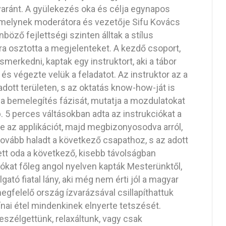
gyaránt. A gyülekezés oka és célja egynapos
l, melynek moderátora és vezetője Sifu Kovács
öző fejlettségi szinten álltak a stílus
ra osztotta a megjelenteket. A kezdő csoport,
smerkedni, kaptak egy instruktort, aki a tábor
és végezte velük a feladatot. Az instruktor az a
dott területen, s az oktatás know-how-ját is
ja a bemelegítés fázisát, mutatja a mozdulatokat
 5 perces váltásokban adta az instrukciókat a
te az applikációt, majd megbizonyosodva arról,
tovább haladt a következő csapathoz, s az adott
ett oda a következő, kisebb távolságban
ókat főleg angol nyelven kapták Mesterünktől,
ató fiatal lány, aki még nem érti jól a magyar
egfelelő ország ízvarázsával csillapíthattuk
nai étel mindenkinek elnyerte tetszését.
szélgettünk, relaxáltunk, vagy csak