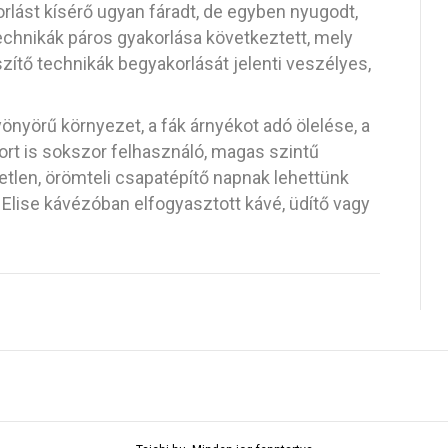
rlást kísérő ugyan fáradt, de egyben nyugodt,
technikák páros gyakorlása következtett, mely
zítő technikák begyakorlását jelenti veszélyes,
yönyörű környezet, a fák árnyékot adó ölelése, a
rt is sokszor felhasználó, magas szintű
etlen, örömteli csapatépítő napnak lehettünk
 Elise kávézóban elfogyasztott kávé, üdítő vagy