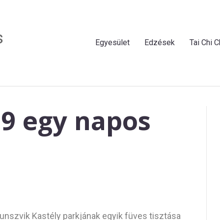
Egyesület
Edzések
Tai Chi 
19 egy napos
unszvik Kastély parkjának egyik füves tisztása