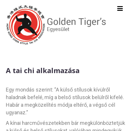
A tai chi alkalmazása
Egy mondás szerint: ”A külső stílusok kívülről
haladnak befelé, míg a belső stílusok belülről kifelé.
Habár a megközelítés módja eltérő, a végső cél
ugyanaz.”
A kínai harcművészetekben bár megkülönböztetjük
a külső és belső stílusokat, valójában mindegyikük