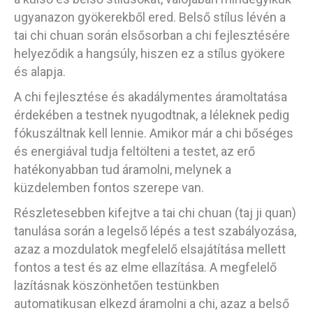
ugyanazon gyökerekből ered. Belső stílus lévén a
tai chi chuan során elsősorban a chi fejlesztésére
helyeződik a hangsúly, hiszen ez a stílus gyökere
és alapja.
A chi fejlesztése és akadálymentes áramoltatása
érdekében a testnek nyugodtnak, a léleknek pedig
fókuszáltnak kell lennie. Amikor már a chi bőséges
és energiával tudja feltölteni a testet, az erő
hatékonyabban tud áramolni, melynek a
küzdelemben fontos szerepe van.
Részletesebben kifejtve a tai chi chuan (taj ji quan)
tanulása során a legelső lépés a test szabályozása,
azaz a mozdulatok megfelelő elsajátítása mellett
fontos a test és az elme ellazítása. A megfelelő
lazításnak köszönhetően testünkben
automatikusan elkezd áramolni a chi, azaz a belső