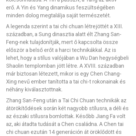
erő. A Yin és Yang dinamikus feszültségében
minden dolog megtalálja saját természetét.
A legenda szerint a tai chi chuan létrejöttét a XIII.
században, a Sung dinasztia alatt élt Zhang San-
Feng-nek tulajdonítják, mert ő kapcsolta össze
először a belső erőt a harci technikákkal. Az is
lehet, hogy a stílus valójában a Wu Dan hegységbeli
Shaolin templomban jött létre. A XVIII. században
már biztosan létezett, mikor is egy Chen Chang-
Xing nevű ember tanította a tai chi-t rokonainak és
néhány kiválasztottnak.
Zhang San-Feng után a Tai Chi Chuan technikák az
átörökítődések során két nagyobb stílusra, a déli és
az északi stílusra bomlottak. Később Jiang Fa volt
az, aki átadta tudását a Chen családna. A Chen tai
chi chuan ezután 14 generáción át öröklődött és